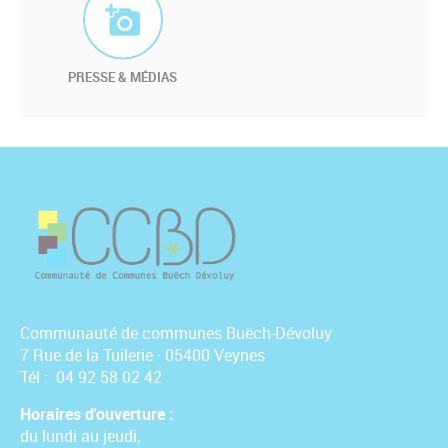
PRESSE & MÉDIAS
Communauté de communes Buëch-Dévoluy
7 Rue de la Tuilerie · 05400 Veynes
Tél : 04 92 58 02 42
Horaires d'ouverture :
du lundi au jeudi,