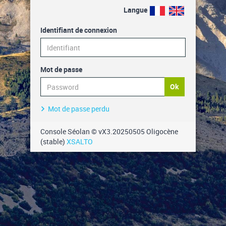
Langue
Identifiant de connexion
Mot de passe
Ok
Mot de passe perdu
Console Séolan © vX3.20250505 Oligocène
(stable)
XSALTO