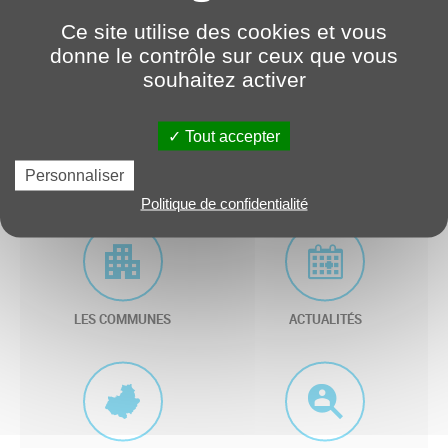
Membre commission
Tourisme
Commission(s)
Ce site utilise des cookies et vous
donne le contrôle sur ceux que vous
souhaitez activer
Tout accepter
Liens utiles
Personnaliser
Politique de confidentialité
LES COMMUNES
ACTUALITÉS