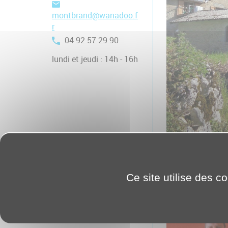
montbrand@wanadoo.f
r
04 92 57 29 90
lundi et jeudi : 14h - 16h
Les rep
Ce site utilise des c
Montbr