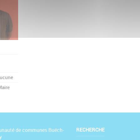
ucune
Maire
RECHERCHE
nauté de communes Buëch-
y