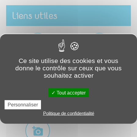
Liens utiles
Ce site utilise des cookies et vous
LES COMMUNES
ACTUALITÉS
donne le contrôle sur ceux que vous
souhaitez activer
Tout accepter
Personnaliser
CARTE INTERACTIVE
OFFRES D'EMPLOI
Politique de confidentialité