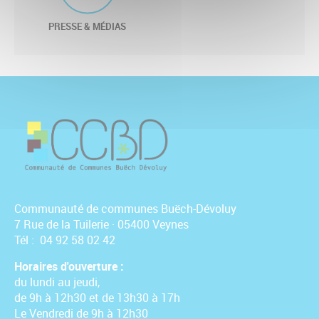
PRESSE & MÉDIAS
Communauté de communes Buëch-Dévoluy
7 Rue de la Tuilerie · 05400 Veynes
Tél : 04 92 58 02 42
Horaires d'ouverture :
du lundi au jeudi,
de 9h à 12h30 et de 13h30 à 17h
Le Vendredi de 9h à 12h30